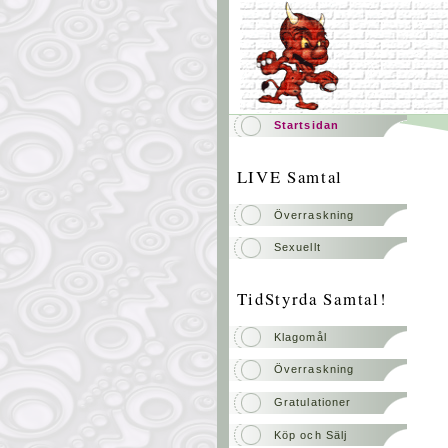
Startsidan
LIVE Samtal
Överraskning
Sexuellt
TidStyrda Samtal!
Klagomål
Överraskning
Gratulationer
Köp och Sälj