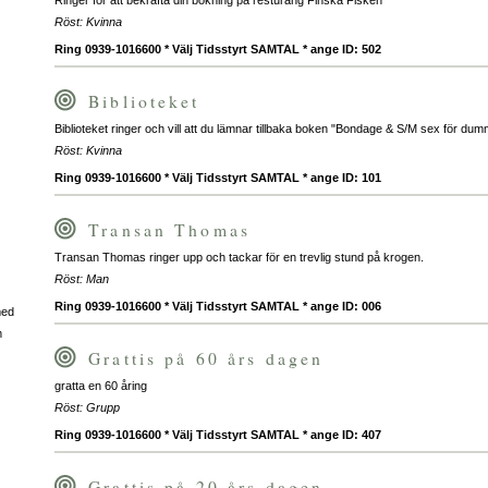
Ringer för att bekräfta din bokning på resturang Finska Fisken
Röst: Kvinna
Ring 0939-1016600 * Välj Tidsstyrt SAMTAL * ange ID: 502
Biblioteket
Biblioteket ringer och vill att du lämnar tillbaka boken "Bondage & S/M sex för dum
Röst: Kvinna
Ring 0939-1016600 * Välj Tidsstyrt SAMTAL * ange ID: 101
Transan Thomas
Transan Thomas ringer upp och tackar för en trevlig stund på krogen.
Röst: Man
Ring 0939-1016600 * Välj Tidsstyrt SAMTAL * ange ID: 006
med
m
Grattis på 60 års dagen
gratta en 60 åring
Röst: Grupp
Ring 0939-1016600 * Välj Tidsstyrt SAMTAL * ange ID: 407
Grattis på 20 års dagen